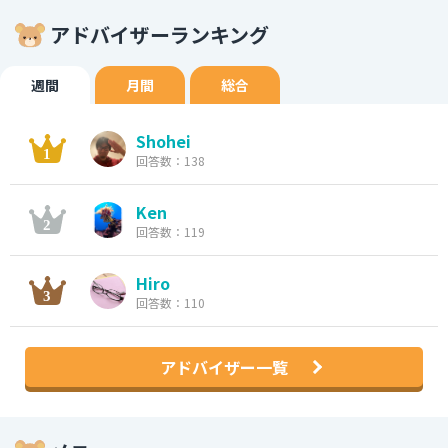
アドバイザーランキング
週間
月間
総合
Shohei
回答数：138
Ken
回答数：119
Hiro
回答数：110
アドバイザー一覧