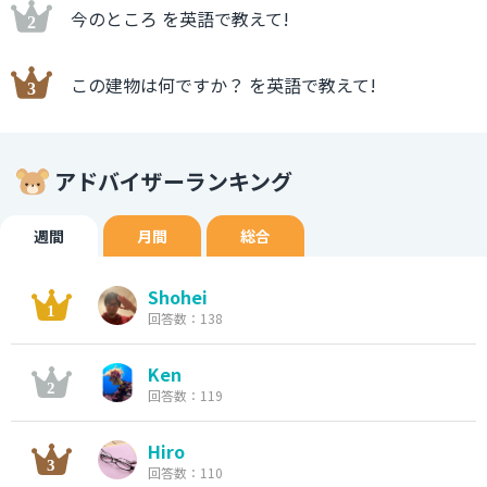
今のところ を英語で教えて!
この建物は何ですか？ を英語で教えて!
アドバイザーランキング
週間
月間
総合
Shohei
回答数：138
Ken
回答数：119
Hiro
回答数：110