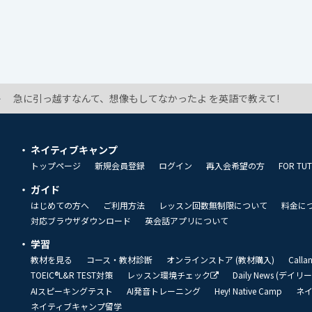
急に引っ越すなんて、想像もしてなかったよ を英語で教えて!
ネイティブキャンプ
トップページ
新規会員登録
ログイン
再入会希望の方
FOR TU
ガイド
はじめての方へ
ご利用方法
レッスン回数無制限について
料金に
対応ブラウザダウンロード
英会話アプリについて
学習
教材を見る
コース・教材診断
オンラインストア (教材購入)
Call
TOEIC®L&R TEST対策
レッスン環境チェック
Daily News (デイ
AIスピーキングテスト
AI発音トレーニング
Hey! Native Camp
ネ
ネイティブキャンプ留学