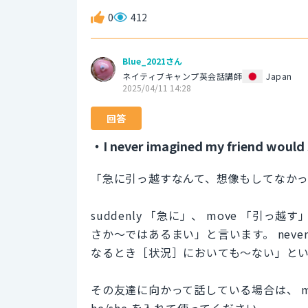
0
412
Blue_2021さん
ネイティブキャンプ英会話講師
Japan
2025/04/11 14:28
回答
・I never imagined my friend would
「急に引っ越すなんて、想像もしてなか
suddenly 「急に」、 move 「引っ越す
さか～ではあるまい」と言います。 nev
なるとき［状況］においても～ない」と
その友達に向かって話している場合は、 my
he/she を入れて使ってください。