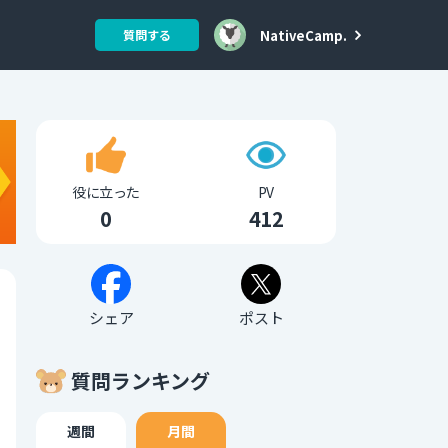
NativeCamp.
質問する
役に立った
PV
0
412
シェア
ポスト
質問ランキング
週間
月間