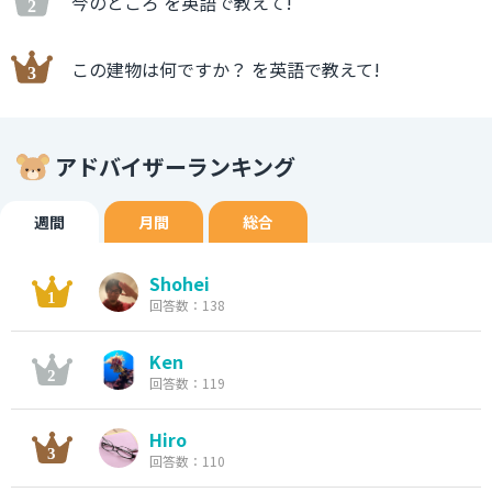
今のところ を英語で教えて!
この建物は何ですか？ を英語で教えて!
アドバイザーランキング
週間
月間
総合
Shohei
回答数：138
Ken
回答数：119
Hiro
回答数：110