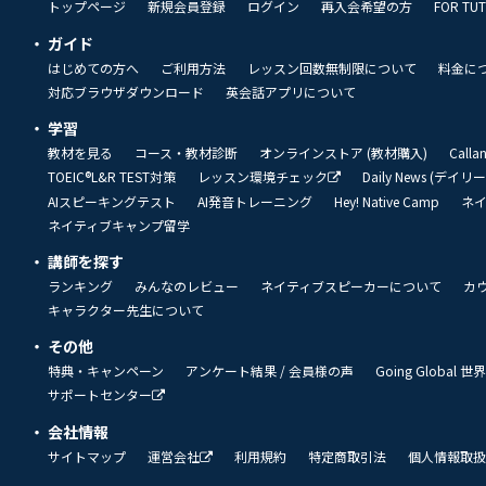
トップページ
新規会員登録
ログイン
再入会希望の方
FOR TU
ガイド
はじめての方へ
ご利用方法
レッスン回数無制限について
料金に
対応ブラウザダウンロード
英会話アプリについて
学習
教材を見る
コース・教材診断
オンラインストア (教材購入)
Call
TOEIC®L&R TEST対策
レッスン環境チェック
Daily News (デイ
AIスピーキングテスト
AI発音トレーニング
Hey! Native Camp
ネ
ネイティブキャンプ留学
講師を探す
ランキング
みんなのレビュー
ネイティブスピーカーについて
カ
キャラクター先生について
その他
特典・キャンペーン
アンケート結果 / 会員様の声
Going Global
サポートセンター
会社情報
サイトマップ
運営会社
利用規約
特定商取引法
個人情報取扱