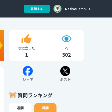
NativeCamp.
質問する
役に立った
PV
1
302
シェア
ポスト
質問ランキング
週間
月間