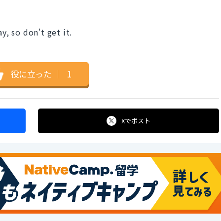
y, so don't get it.
役に立った
｜
1
Xで
ポスト