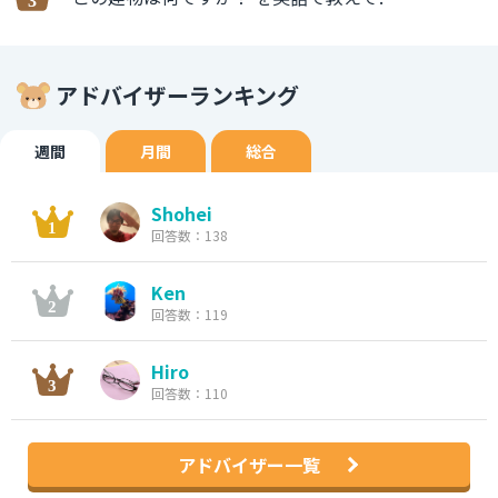
アドバイザーランキング
週間
月間
総合
Shohei
回答数：138
Ken
回答数：119
Hiro
回答数：110
アドバイザー一覧