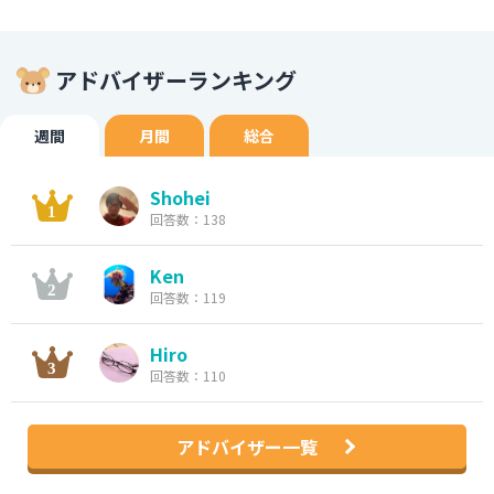
アドバイザーランキング
週間
月間
総合
Shohei
回答数：138
Ken
回答数：119
Hiro
回答数：110
アドバイザー一覧