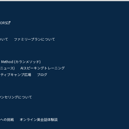
TORS
ついて
ファミリープランについて
an Method (カランメソッド)
リーニュース)
AIスピーキングトレーニング
イティブキャンプ広場
ブログ
ウンセリングについて
 世界への挑戦
オンライン英会話体験談