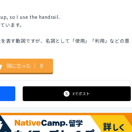
 up, so I use the handrail.
っています。
意味を表す動詞ですが、名詞として「使用」「利用」などの意
役に立った
｜
0
Xで
ポスト