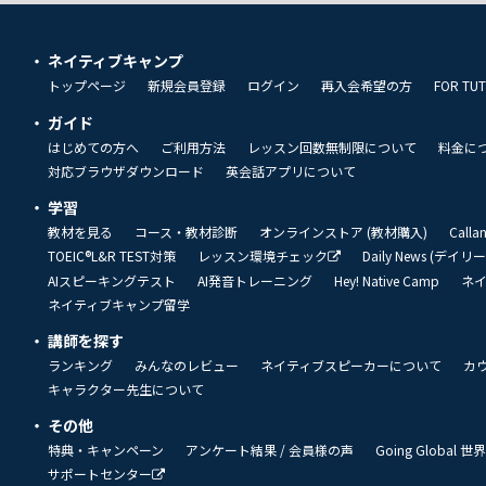
ネイティブキャンプ
トップページ
新規会員登録
ログイン
再入会希望の方
FOR TU
ガイド
はじめての方へ
ご利用方法
レッスン回数無制限について
料金に
対応ブラウザダウンロード
英会話アプリについて
学習
教材を見る
コース・教材診断
オンラインストア (教材購入)
Call
TOEIC®L&R TEST対策
レッスン環境チェック
Daily News (デイ
AIスピーキングテスト
AI発音トレーニング
Hey! Native Camp
ネ
ネイティブキャンプ留学
講師を探す
ランキング
みんなのレビュー
ネイティブスピーカーについて
カ
キャラクター先生について
その他
特典・キャンペーン
アンケート結果 / 会員様の声
Going Global
サポートセンター