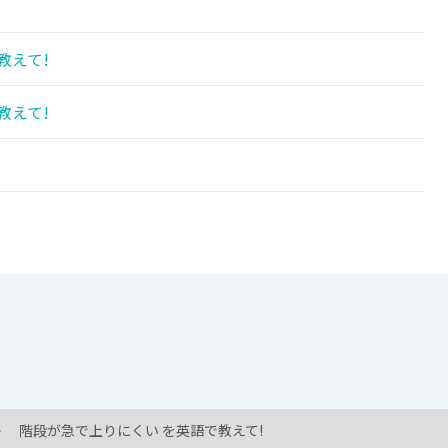
教えて!
教えて!
階段が急で上りにくい を英語で教えて!