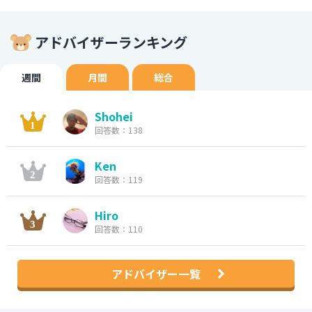
アドバイザーランキング
週間
月間
総合
Shohei
回答数：138
Ken
回答数：119
Hiro
回答数：110
アドバイザー一覧