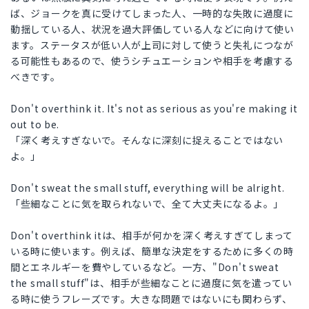
ば、ジョークを真に受けてしまった人、一時的な失敗に過度に
動揺している人、状況を過大評価している人などに向けて使い
ます。ステータスが低い人が上司に対して使うと失礼につなが
る可能性もあるので、使うシチュエーションや相手を考慮する
べきです。
Don't overthink it. It's not as serious as you're making it
out to be.
「深く考えすぎないで。そんなに深刻に捉えることではない
よ。」
Don't sweat the small stuff, everything will be alright.
「些細なことに気を取られないで、全て大丈夫になるよ。」
Don't overthink itは、相手が何かを深く考えすぎてしまって
いる時に使います。例えば、簡単な決定をするために多くの時
間とエネルギーを費やしているなど。一方、"Don't sweat
the small stuff"は、相手が些細なことに過度に気を遣ってい
る時に使うフレーズです。大きな問題ではないにも関わらず、