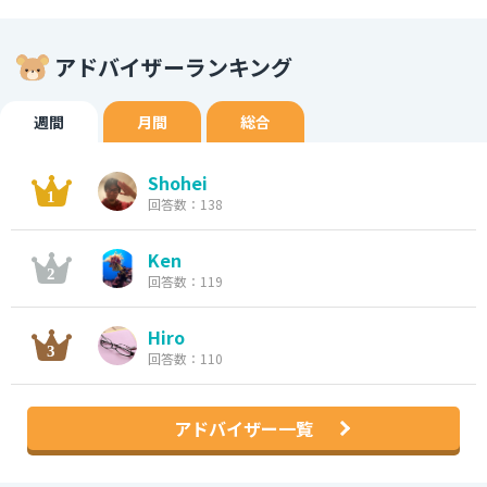
アドバイザーランキング
週間
月間
総合
Shohei
回答数：138
Ken
回答数：119
Hiro
回答数：110
アドバイザー一覧