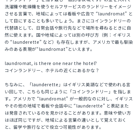
洗濯機や乾燥機を使うセルフサービスのランドリーをイメージ
させる言葉で、地域によっては看板や広告で “laundromat” と
して目にすることも多いでしょう。まさにコインランドリーの
代替語として、日常会話や旅行先などで場所を尋ねるときに自
然に使えます。国や地域によっては別の呼び方（例：イギリス
の “launderette” など）も存在しますが、アメリカで最も馴染
みのある表現が“laundromat”といえます。
laundromat, is there one near the hotel?
コインランドリー、ホテルの近くにあるかな？
ちなみに、「launderette」はイギリス英語などで使われる言
い回しで、こちらも同じように「コインランドリー」を指しま
す。アメリカで “laundromat” が一般的なのに対し、イギリス
やその他の地域で看板や会話中に “launderette” と表記また
は発音されているのを見かけることがあります。意味や使い方
はほぼ同じですが、地域による言葉の違いとして覚えておく
と、留学や旅行などで役立つ可能性があります。