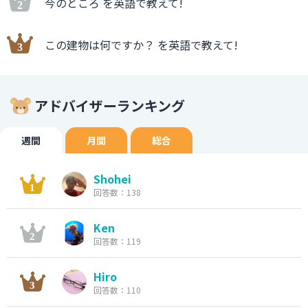
今のところ を英語で教えて!
この建物は何ですか？ を英語で教えて!
アドバイザーランキング
週間
月間
総合
Shohei
回答数：138
Ken
回答数：119
Hiro
回答数：110