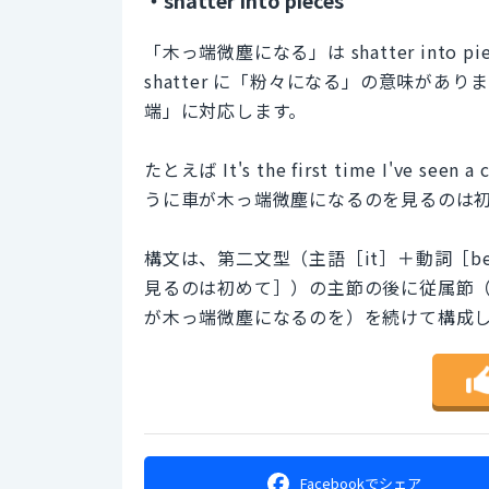
「木っ端微塵になる」は shatter int
shatter に「粉々になる」の意味がありま
端」に対応します。
たとえば It's the first time I've seen 
うに車が木っ端微塵になるのを見るのは
構文は、第二文型（主語［it］＋動詞［be動詞］
見るのは初めて］）の主節の後に従属節（a car sh
が木っ端微塵になるのを）を続けて構成
Facebookで
シェア