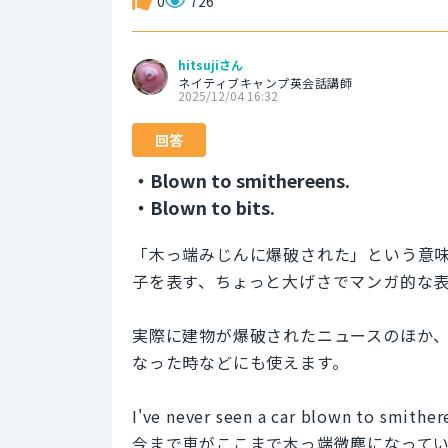
0
726
hitsujiさん
ネイティブキャンプ英会話講師
2025/12/04 16:32
回答
・Blown to smithereens.
・Blown to bits.
「木っ端みじんに爆破された」という意
子を表す、ちょっと大げさでマンガ的な
実際に建物が爆破されたニュースのほか
なった時などにも使えます。
I've never seen a car blown to smithere
今まで車がここまで木っ端微塵になって