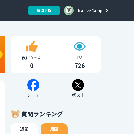
NativeCamp.
質問する
役に立った
PV
0
726
シェア
ポスト
質問ランキング
週間
月間