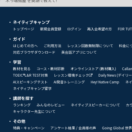
木っ端微塵 を英語で教えて!
ネイティブキャンプ
トップページ
新規会員登録
ログイン
再入会希望の方
FOR TU
ガイド
はじめての方へ
ご利用方法
レッスン回数無制限について
料金に
対応ブラウザダウンロード
英会話アプリについて
学習
教材を見る
コース・教材診断
オンラインストア (教材購入)
Call
TOEIC®L&R TEST対策
レッスン環境チェック
Daily News (デイ
AIスピーキングテスト
AI発音トレーニング
Hey! Native Camp
ネ
ネイティブキャンプ留学
講師を探す
ランキング
みんなのレビュー
ネイティブスピーカーについて
カ
キャラクター先生について
その他
特典・キャンペーン
アンケート結果 / 会員様の声
Going Global