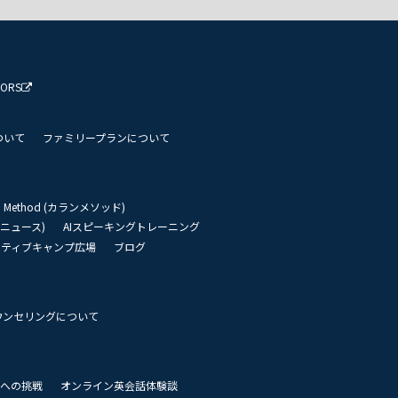
TORS
ついて
ファミリープランについて
an Method (カランメソッド)
リーニュース)
AIスピーキングトレーニング
イティブキャンプ広場
ブログ
ウンセリングについて
 世界への挑戦
オンライン英会話体験談