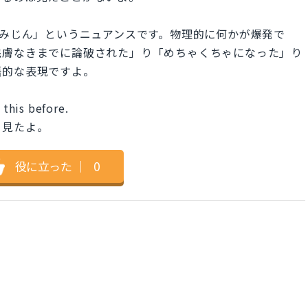
「木っ端みじん」というニュアンスです。物理的に何かが爆発で
完膚なきまでに論破された」り「めちゃくちゃになった」り
語的な表現ですよ。
 this before.
て見たよ。
役に立った
｜
0