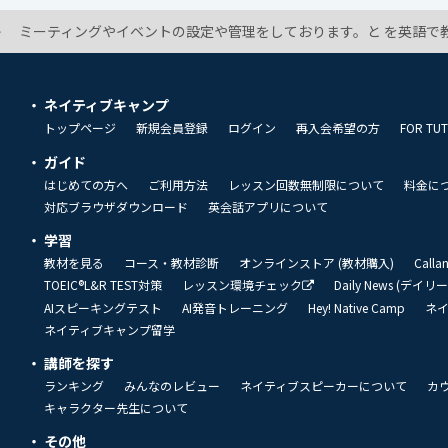
ミーティングやイベントの設定や管理をしております。と を英語で教
ネイティブキャンプ
トップページ
新規会員登録
ログイン
再入会希望の方
FOR TU
ガイド
はじめての方へ
ご利用方法
レッスン回数無制限について
料金に
対応ブラウザダウンロード
英会話アプリについて
学習
教材を見る
コース・教材診断
オンラインストア (教材購入)
Call
TOEIC®L&R TEST対策
レッスン環境チェック
Daily News (デイ
AIスピーキングテスト
AI発音トレーニング
Hey! Native Camp
ネ
ネイティブキャンプ留学
講師を探す
ランキング
みんなのレビュー
ネイティブスピーカーについて
カ
キャラクター先生について
その他