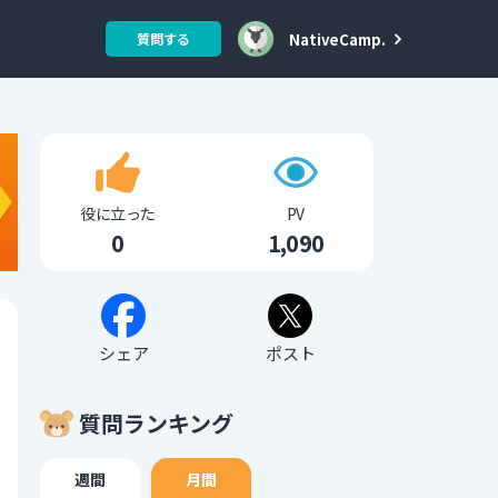
NativeCamp.
質問する
役に立った
PV
0
1,090
シェア
ポスト
質問ランキング
週間
月間