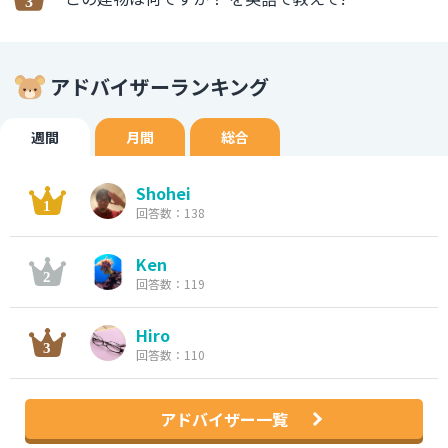
アドバイザーランキング
週間
月間
総合
Shohei
回答数：138
Ken
回答数：119
Hiro
回答数：110
アドバイザー一覧