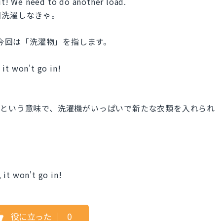
fit! We need to do another load.
回洗濯しなきゃ。
、今回は「洗濯物」を指します。
it won't go in!
いる」という意味で、洗濯機がいっぱいで新たな衣類を入れられ
 it won't go in!
役に立った
｜
0