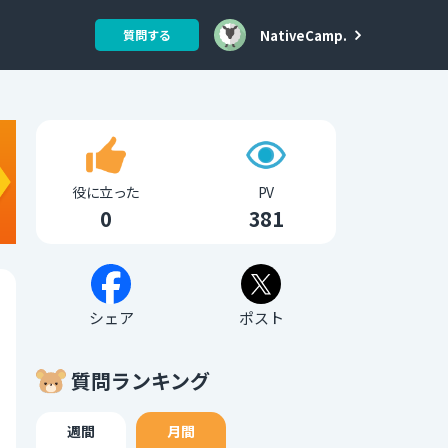
NativeCamp.
質問する
役に立った
PV
0
381
シェア
ポスト
質問ランキング
週間
月間