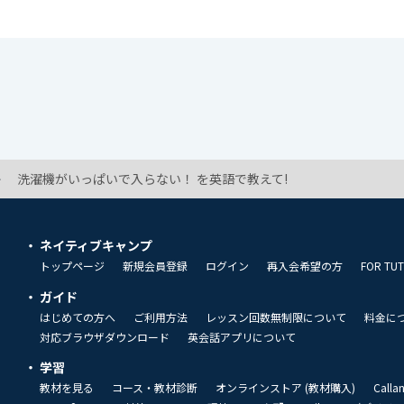
洗濯機がいっぱいで入らない！ を英語で教えて!
ネイティブキャンプ
トップページ
新規会員登録
ログイン
再入会希望の方
FOR TU
ガイド
はじめての方へ
ご利用方法
レッスン回数無制限について
料金に
対応ブラウザダウンロード
英会話アプリについて
学習
教材を見る
コース・教材診断
オンラインストア (教材購入)
Call