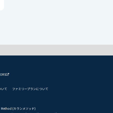
TORS
ついて
ファミリープランについて
an Method (カランメソッド)