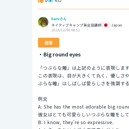
0
432
haruさん
ネイティブキャンプ英会話講師
Japan
2024/12/06 08:51
回答
・Big round eyes
「つぶらな瞳」は上記のように表現しま
この表現は、目が大きくて丸く、優しさ
ぶらな瞳」はしばしば愛らしさを強調す
例文
A: She has the most adorable big roun
彼女はとても可愛らしいつぶらな瞳をし
B: I know, they’re so expressive.