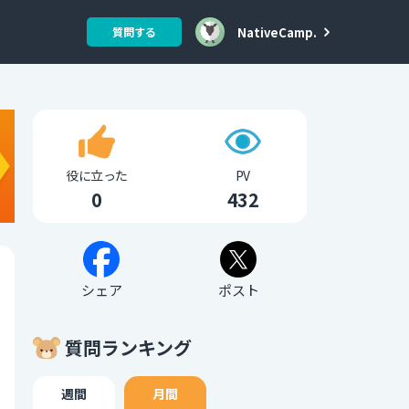
NativeCamp.
質問する
役に立った
PV
0
432
シェア
ポスト
質問ランキング
週間
月間