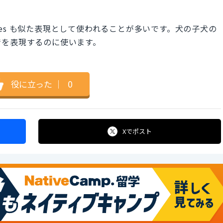
 eyes も似た表現として使われることが多いです。犬の子犬の
情を表現するのに使います。
役に立った
｜
0
Xで
ポスト