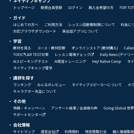
ネイティブキャンプ
トップページ
新規会員登録
ログイン
再入会希望の方
FOR TU
ガイド
はじめての方へ
ご利用方法
レッスン回数無制限について
料金に
対応ブラウザダウンロード
英会話アプリについて
学習
教材を見る
コース・教材診断
オンラインストア (教材購入)
Call
TOEIC®L&R TEST対策
レッスン環境チェック
Daily News (デイ
AIスピーキングテスト
AI発音トレーニング
Hey! Native Camp
ネ
ネイティブキャンプ留学
講師を探す
ランキング
みんなのレビュー
ネイティブスピーカーについて
カ
キャラクター先生について
その他
特典・キャンペーン
アンケート結果 / 会員様の声
Going Global
サポートセンター
会社情報
サイトマップ
運営会社
利用規約
特定商取引法
個人情報取扱