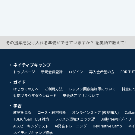
その提案を受け入れる準備ができていますか？ を英語で教えて!
ネイティブキャンプ
トップページ
新規会員登録
ログイン
再入会希望の方
FOR TU
ガイド
はじめての方へ
ご利用方法
レッスン回数無制限について
料金に
対応ブラウザダウンロード
英会話アプリについて
学習
教材を見る
コース・教材診断
オンラインストア (教材購入)
Call
TOEIC®L&R TEST対策
レッスン環境チェック
Daily News (デイ
AIスピーキングテスト
AI発音トレーニング
Hey! Native Camp
ネ
ネイティブキャンプ留学