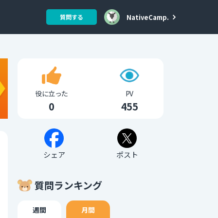
NativeCamp.
質問する
役に立った
PV
0
455
シェア
ポスト
質問ランキング
週間
月間