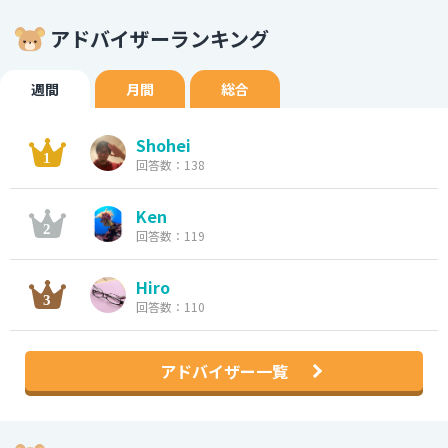
アドバイザーランキング
週間
月間
総合
Shohei
回答数：138
Ken
回答数：119
Hiro
回答数：110
アドバイザー一覧