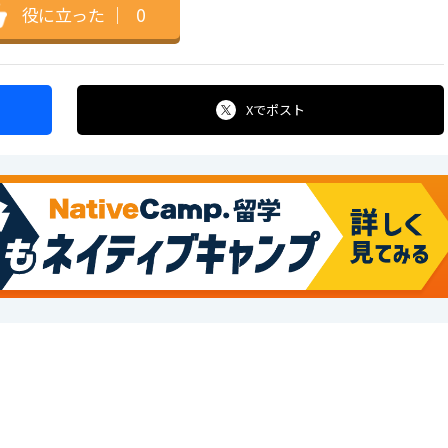
役に立った
｜
0
Xで
ポスト