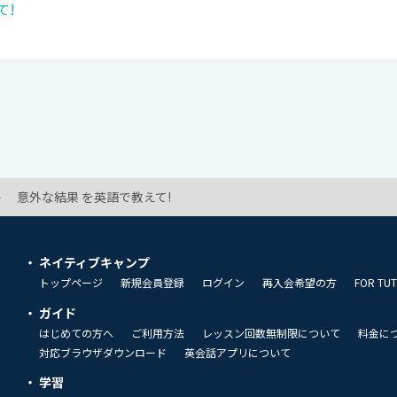
て!
意外な結果 を英語で教えて!
ネイティブキャンプ
トップページ
新規会員登録
ログイン
再入会希望の方
FOR TU
ガイド
はじめての方へ
ご利用方法
レッスン回数無制限について
料金に
対応ブラウザダウンロード
英会話アプリについて
学習