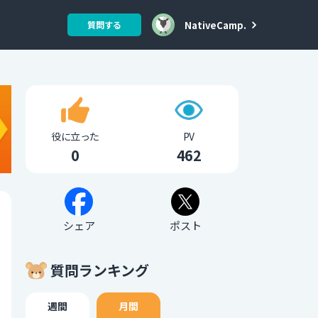
NativeCamp.
質問する
役に立った
PV
0
462
シェア
ポスト
質問ランキング
週間
月間