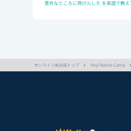
意外なところに飛び火した を英語で教え
オンライン英会話トップ
Hey! Native Camp