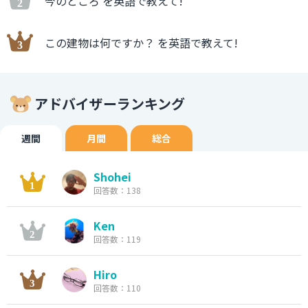
今のところ を英語で教えて!
この建物は何ですか？ を英語で教えて!
アドバイザーランキング
週間
月間
総合
Shohei
回答数：138
Ken
回答数：119
Hiro
回答数：110