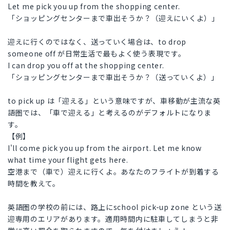
Let me pick you up from the shopping center.
「ショッピングセンターまで車出そうか？（迎えにいくよ）」
迎えに行くのではなく、送っていく場合は、to drop
someone off が日常生活で最もよく使う表現です。
I can drop you off at the shopping center.
「ショッピングセンターまで車出そうか？（送っていくよ）」
to pick up は「迎える」という意味ですが、車移動が主流な英
語圏では、「車で迎える」と考えるのがデフォルトになりま
す。
【例】
I'll come pick you up from the airport. Let me know
what time your flight gets here.
空港まで（車で）迎えに行くよ。あなたのフライトが到着する
時間を教えて。
英語圏の学校の前には、路上にschool pick-up zone という送
迎専用のエリアがあります。適用時間内に駐車してしまうと非