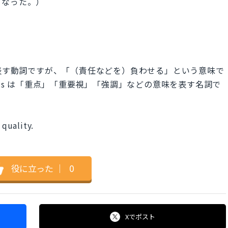
くなった。）
を表す動詞ですが、「（責任などを）負わせる」という意味で
sis は「重点」「重要視」「強調」などの意味を表す名詞で
quality.
役に立った
｜
0
Xで
ポスト