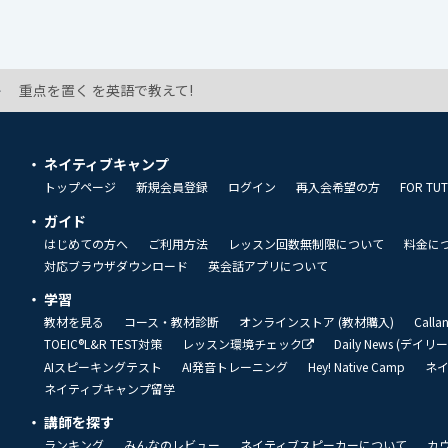
重点を置く を英語で教えて!
ネイティブキャンプ
トップページ
新規会員登録
ログイン
再入会希望の方
FOR TU
ガイド
はじめての方へ
ご利用方法
レッスン回数無制限について
料金に
対応ブラウザダウンロード
英会話アプリについて
学習
教材を見る
コース・教材診断
オンラインストア (教材購入)
Call
TOEIC®L&R TEST対策
レッスン環境チェック
Daily News (デイ
AIスピーキングテスト
AI発音トレーニング
Hey! Native Camp
ネ
ネイティブキャンプ留学
講師を探す
ランキング
みんなのレビュー
ネイティブスピーカーについて
カ