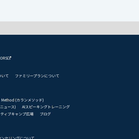
TORS
ついて
ファミリープランについて
an Method (カランメソッド)
リーニュース)
AIスピーキングトレーニング
イティブキャンプ広場
ブログ
ウンセリングについて