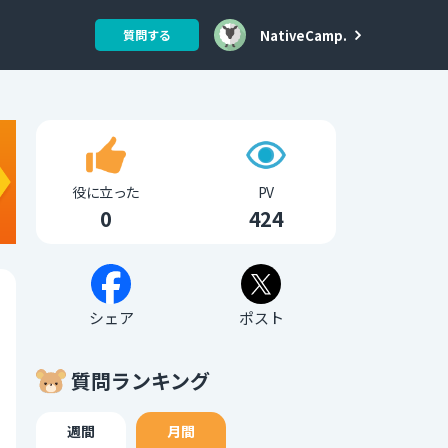
NativeCamp.
質問する
役に立った
PV
0
424
シェア
ポスト
質問ランキング
週間
月間