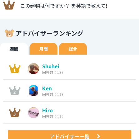
この建物は何ですか？ を英語で教えて!
アドバイザーランキング
週間
月間
総合
Shohei
回答数：138
Ken
回答数：119
Hiro
回答数：110
アドバイザー一覧