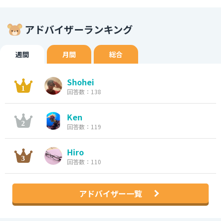
アドバイザーランキング
週間
月間
総合
Shohei
回答数：138
Ken
回答数：119
Hiro
回答数：110
アドバイザー一覧