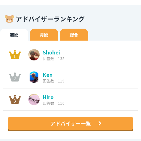
アドバイザーランキング
週間
月間
総合
Shohei
回答数：138
Ken
回答数：119
Hiro
回答数：110
アドバイザー一覧