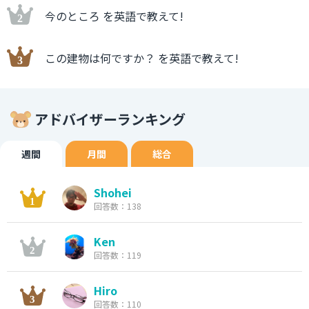
今のところ を英語で教えて!
この建物は何ですか？ を英語で教えて!
アドバイザーランキング
週間
月間
総合
Shohei
回答数：138
Ken
回答数：119
Hiro
回答数：110