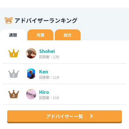
アドバイザーランキング
週間
月間
総合
Shohei
回答数：138
Ken
回答数：119
Hiro
回答数：110
アドバイザー一覧