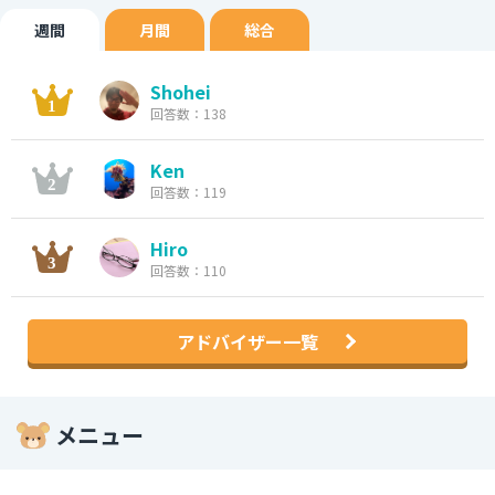
週間
月間
総合
Shohei
回答数：138
Ken
回答数：119
Hiro
回答数：110
アドバイザー一覧
メニュー