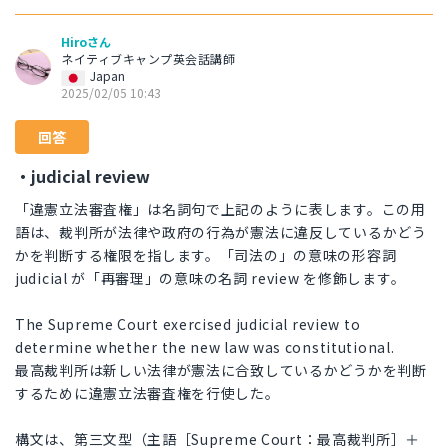
Hiroさん
ネイティブキャンプ英会話講師
Japan
2025/02/05 10:43
回答
・judicial review
「違憲立法審査権」は名詞句で上記のように表します。この用
語は、裁判所が法律や政府の行為が憲法に違反しているかどう
かを判断する権限を指します。「司法の」の意味の形容詞
judicial が「再審理」の意味の名詞 review を修飾します。
The Supreme Court exercised judicial review to
determine whether the new law was constitutional.
最高裁判所は新しい法律が憲法に合致しているかどうかを判断
するために違憲立法審査権を行使した。
構文は、第三文型（主語［Supreme Court：最高裁判所］＋