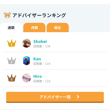
アドバイザーランキング
週間
月間
総合
Shohei
回答数：138
Ken
回答数：119
Hiro
回答数：110
アドバイザー一覧