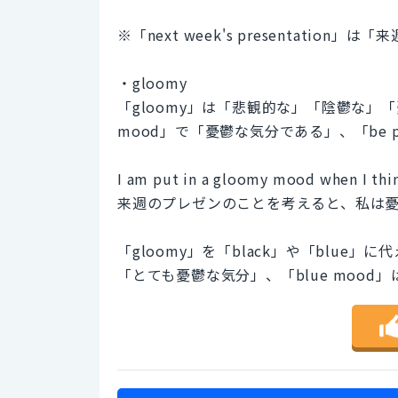
※「next week's presentation」
・gloomy
「gloomy」は「悲観的な」「陰鬱な」「憂
mood」で「憂鬱な気分である」、「be pu
I am put in a gloomy mood when I thi
来週のプレゼンのことを考えると、私は
「gloomy」を「black」や「blue」
「とても憂鬱な気分」、「blue moo