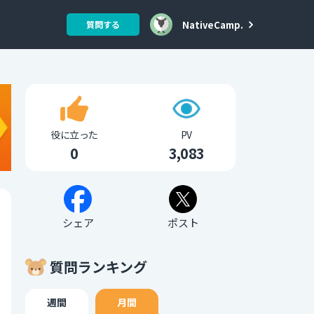
NativeCamp.
質問する
役に立った
PV
0
3,083
シェア
ポスト
質問ランキング
週間
月間