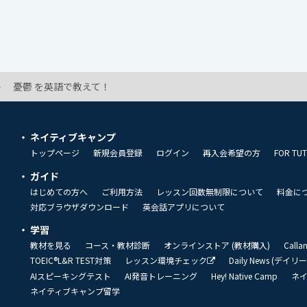
憂鬱 を英語で教えて！
ネイティブキャンプ
トップページ
新規会員登録
ログイン
再入会希望の方
FOR TU
ガイド
はじめての方へ
ご利用方法
レッスン回数無制限について
料金に
対応ブラウザダウンロード
英会話アプリについて
学習
教材を見る
コース・教材診断
オンラインストア (教材購入)
Call
TOEIC®L&R TEST対策
レッスン環境チェック
Daily News (デイ
AIスピーキングテスト
AI発音トレーニング
Hey! Native Camp
ネ
ネイティブキャンプ留学