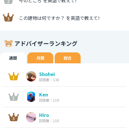
今のところ を英語で教えて!
この建物は何ですか？ を英語で教えて!
アドバイザーランキング
週間
月間
総合
Shohei
回答数：138
Ken
回答数：119
Hiro
回答数：110