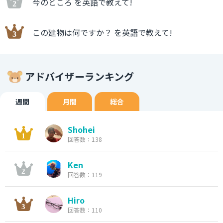
今のところ を英語で教えて!
この建物は何ですか？ を英語で教えて!
アドバイザーランキング
週間
月間
総合
Shohei
回答数：138
Ken
回答数：119
Hiro
回答数：110