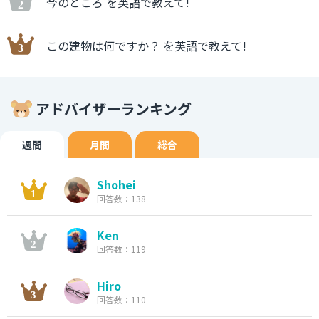
今のところ を英語で教えて!
この建物は何ですか？ を英語で教えて!
アドバイザーランキング
週間
月間
総合
Shohei
回答数：138
Ken
回答数：119
Hiro
回答数：110