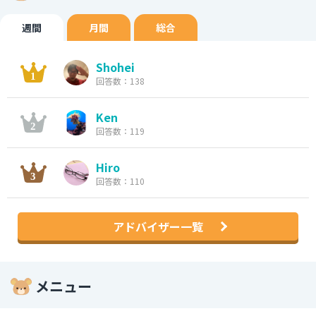
週間
月間
総合
Shohei
回答数：138
Ken
回答数：119
Hiro
回答数：110
アドバイザー一覧
メニュー