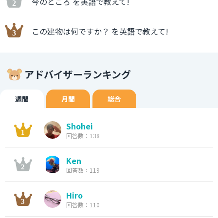
今のところ を英語で教えて!
この建物は何ですか？ を英語で教えて!
アドバイザーランキング
週間
月間
総合
Shohei
回答数：138
Ken
回答数：119
Hiro
回答数：110