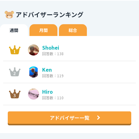
アドバイザーランキング
週間
月間
総合
Shohei
回答数：138
Ken
回答数：119
Hiro
回答数：110
アドバイザー一覧