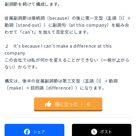
副詞節を続けて構成します。
従属副詞節は接続詞（because）の後に第一文型（主語［I］＋
動詞［stand out］）に副詞句（at this company）を組み合
わせて「can't」を加えて否定文にします。
２ It's because I can't make a difference at this
company.
この会社では私が何かを変えることができない（＝梲が上がら
ない）からです。
構文は、後半の従属副詞節は第三文型（主語［I］＋動詞
［make］＋目的語［difference］）になります。
役に立った
｜
0
シェア
ポスト