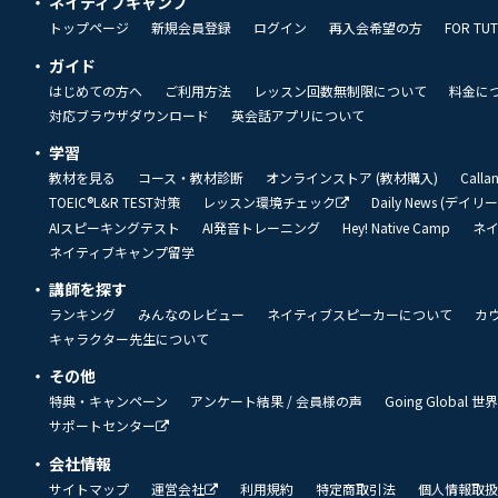
ネイティブキャンプ
トップページ
新規会員登録
ログイン
再入会希望の方
FOR TU
ガイド
はじめての方へ
ご利用方法
レッスン回数無制限について
料金に
対応ブラウザダウンロード
英会話アプリについて
学習
教材を見る
コース・教材診断
オンラインストア (教材購入)
Call
TOEIC®L&R TEST対策
レッスン環境チェック
Daily News (デイ
AIスピーキングテスト
AI発音トレーニング
Hey! Native Camp
ネ
ネイティブキャンプ留学
講師を探す
ランキング
みんなのレビュー
ネイティブスピーカーについて
カ
キャラクター先生について
その他
特典・キャンペーン
アンケート結果 / 会員様の声
Going Global
サポートセンター
会社情報
サイトマップ
運営会社
利用規約
特定商取引法
個人情報取扱