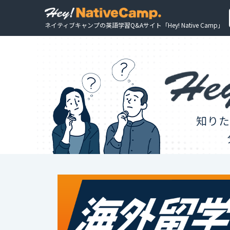
ネイティブキャンプの英語学習Q&Aサイト「Hey! Native Camp」