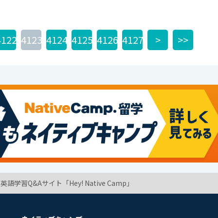
4122
4123
4124
4125
4126
4127
>
>>
学習Q&Aサイト「Hey! Native Camp」