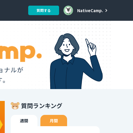
NativeCamp.
質問する
質問ランキング
週間
月間