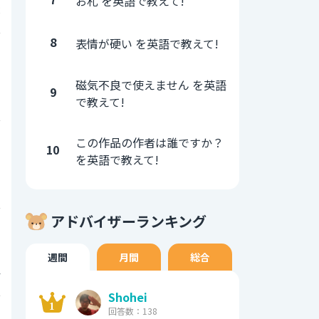
お札 を英語で教えて!
2
8
表情が硬い を英語で教えて!
0
磁気不良で使えません を英語
9
1
で教えて!
0
この作品の作者は誰ですか？
10
を英語で教えて!
1
アドバイザーランキング
0
週間
月間
総合
4
Shohei
0
回答数：138