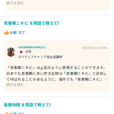
続きを読む
してよく使われます。 また数えられる名詞「可算名詞」で
すので複数であれば s をつけて具体的に表現することもでき
ます。 Oh, I totally forgot to take my pill this
morning. 今朝、錠剤（薬）を飲むことをすっかり忘れて
思春期ニキビ を英語で教えて!
た！ 2. tablet 錠剤 tablet は１で紹介した pill と同じく
「錠剤」の意味をもつ単語です。 pill と大きな違いはなく、
0
377
強いていうのであればどちらかといえば tablet の方がやや
フォーマルな表現の際に使われる単語です。 こちらも可算
smile08non04さん
2025/05/11 14:01
名詞ですので必要であれば s をつけて複数形で表現すること
日本
ができます。 Did you take your tablet this morning? 今
ネイティブキャンプ英会話講師
朝錠剤（薬）を飲みましたか？ 少しでも参考になれば嬉し
「思春期ニキビ」は上記のように表現することができます。
いです！
日本でも思春期に多い吹き出物は「思春期ニキビ」と区別し
て呼ばれることがあるように、海外でも「思春期ニキビ」は
続きを読む
teenage 「10代の」を付け加えて呼ばれることが多いで
す。 acne は「ニキビ」「吹き出物」「できもの」を表す単
語で、とてもよく使われます。 数えられない名詞「不可算
名詞」として使われ、ニキビ肌を表す時などニキビが複数あ
長期休暇 を英語で教えて!
る状態を表します。 Recently, I've gotten teenage acne