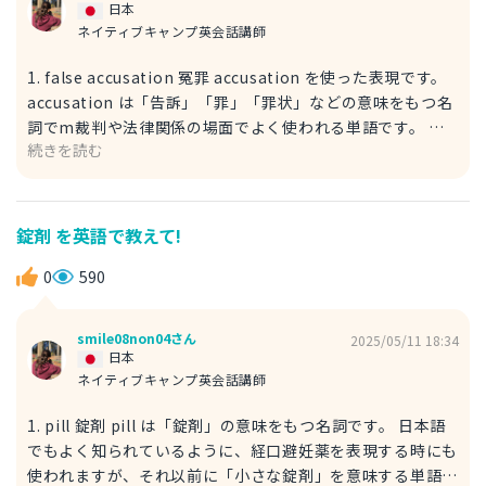
考なれば嬉しいです！
日本
ネイティブキャンプ英会話講師
1. false accusation 冤罪 accusation を使った表現です。
accusation は「告訴」「罪」「罪状」などの意味をもつ名
詞でm裁判や法律関係の場面でよく使われる単語です。 今
続きを読む
回は「冤罪」「間違った罪」とのことですので、形容詞の
false 「間違った」「偽の」を付け加えております。 It
must be a false accusation!! それは冤罪だよ（冤罪に違
いないよ）！！ 2. wrongful conviction 冤罪 こちらは「判
錠剤 を英語で教えて!
決後の冤罪」によく使われる表現です。 イメージとしては
すでに判決が出ていることに対して「冤罪だ」という時に用
0
590
いられることが多いです。 wrongful は wrong の派生語で
「正当でない」「不当な」の意味をもちます。 conviction
smile08non04さん
2025/05/11 18:34
は「有罪判決」の意味がある名詞ですので、こちらを合わせ
日本
ることで「不当な有罪判決」「冤罪」を表現することができ
ネイティブキャンプ英会話講師
ます。 It must be a wrongful conviction!! それは冤罪だ
1. pill 錠剤 pill は「錠剤」の意味をもつ名詞です。 日本語
よ（冤罪に違いないよ）！！ 少しでも参考なれば嬉しいで
でもよく知られているように、経口避妊薬を表現する時にも
す！
使われますが、それ以前に「小さな錠剤」を意味する単語と