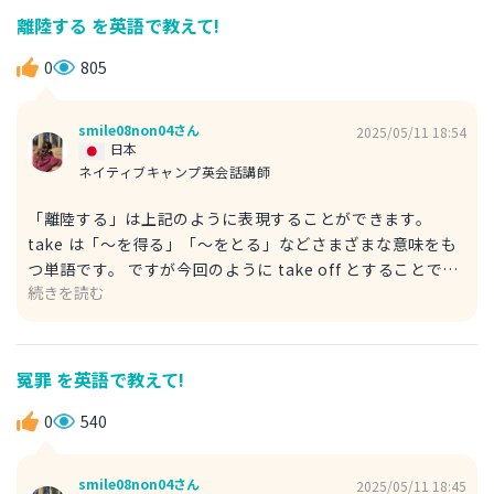
離陸する を英語で教えて!
0
805
smile08non04さん
2025/05/11 18:54
日本
ネイティブキャンプ英会話講師
「離陸する」は上記のように表現することができます。
take は「〜を得る」「〜をとる」などさまざまな意味をも
つ単語です。 ですが今回のように take off とすることで
続きを読む
「離陸する」を表現することができます。 飛行機内などの
アナウンスなどでもよく用いられる表現方法です。 We will
be taking off shortly. まもなく離陸します。 will be
~ing 〜する予定/〜するつもり shortly まもなく/すぐ
冤罪 を英語で教えて!
他にもいくつか飛行関係の英単語を記載しますので参考まで
にご活用ください。 land 着陸する depart 出発する
0
540
arrive 到着する board 搭乗する boarding pass 搭
乗券 gate 搭乗口 luggage/baggage 荷物 少しでも参
smile08non04さん
2025/05/11 18:45