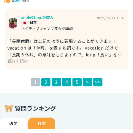
on my face. How should I treat it? 最近、思春期ニキビが
0
456
顔にできるんだよね。思春期ニキビはどう対策する？（どう
対策するべきか教えて。） 同じ「ニキビ」の意味をもつ単
smile08non04さん
2025/05/11 13:48
語で pimple もあります。 ですが、使われる場面が少し違
日本
いますので下記に記載いたします。 pimple 一時的に１つ
ネイティブキャンプ英会話講師
や２つなどポツポツできるニキビ acne ニキビ肌を表す
「長期休暇」は上記のように表現することができます！
時などニキビが複数ある状態 少しでも参考になれば嬉しい
vacation は「休暇」を表す名詞です。 vacation だけで
です！
「長期の休暇」の意味をもちますので、long「長い」など
続きを読む
はつけなくても「長期休暇」を表現することができます。
ですが具体的な長さや日数などを伝えたい場合は、前におい
て強調することもできます。 Finally, my 20-day vacation
1
2
3
4
5
>
>>
is coming up!! I'm so excited to go to Japan!! ついに20
日の長期休暇がやってくる！！日本に行くの楽しみだ！！！
似たような意味をもつ単語で holiday「休暇」もあります。
イギリス英語では holiday は休日を表すそうですが、アメ
質問ランキング
リカ英語では「祝日」「祭日」を表す単語として使われま
す。例としてはクリスマスや独立記念日などが holiday に
あたります。 場合によってぜひ使い分けてみてください。
週間
月間
少しでも参考になれば嬉しいです！