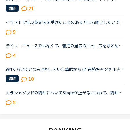
21
講師
イラストで学ぶ英文法を受けたことのある方にお聞きしたいです。私は普段、普通の文法（初級〜中級）と幾つかのアウトプット教材を並行して受けています。喋る練習をするのがとにかく楽しいので最近は５分間ディ...
9
デイリーニュースではなくて、普通の過去のニュースをまとめた方のニュースの受講について、受講経験のある方教えてください。昨日初めてニュース中級を3つ受けました。スクリプトを見ずに、最初にオーディオを聞...
4
週4くらいでいつも予約していた講師から2回連続キャンセルされました。その先生はとても教えるのがうまいので評価もよく、ファンもついている感じですが、予約自体はほぼ私だけが一日一回いれている感じです。ご...
10
講師
カランメソッドの講師についてStageが上がるにつれて、講師のキャンセル率が高くなると感じている方はいらっしゃいますか？というのも、最近カラン予約を立て続けにキャンセルされ、運良く代替の先生が割り当てら...
5