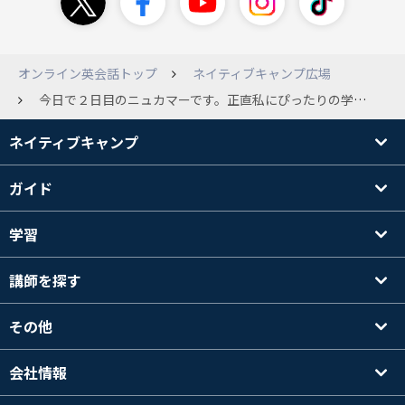
オンライン英会話トップ
ネイティブキャンプ広場
今日で２日目のニュカマーです。正直私にぴったりの学校との出会いです。これまでイングリシュチャンネルに始まり、最近のDMMまで主だった英語学校１０校以上を９年間渡り歩いてきました。それぞれの学校には特長や個別の思い出があってありがたく思っているところですが、ここも私の新し思い出作りに寄与してくれる学校になると予感しています。 お願いがあります。貢献度の高い先生には、ボーナスとしてぜひ日本へ出張旅行していただき、オフの会を催行していただいて生徒との直接の交流の場を作っていただくとうれしいですね。先生にもやる気が出るでしょうし、生徒も楽しみができます。ぜひ検討願います。
ネイティブキャンプ
ガイド
学習
講師を探す
その他
会社情報