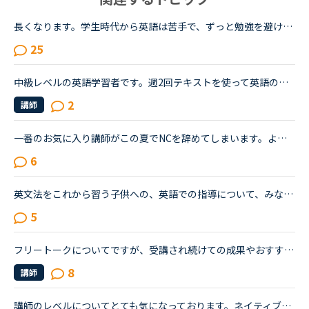
長くなります。学生時代から英語は苦手で、ずっと勉強を避けてきました。２０代の時にたまたま近くのスクールで受けたTOEICのお試しテストでは、恥ずかしながら170～200程度しかないだろうと言われました。もちろ...
25
中級レベルの英語学習者です。週2回テキストを使って英語の学習をしていて、そのほかの日をネイティブキャンプを使って会話しています。ENGLISH COUNSIEL などの音源を聴いたり、英語のニュースを聴いたり、英語...
2
講師
一番のお気に入り講師がこの夏でNCを辞めてしまいます。ようやく自分にぴったりな講師に出会えたと思いどんなにモチベーションが低い時でもこの講師のおかげで楽しく英語学習を続けてこられました。自身は講師の...
6
英文法をこれから習う子供への、英語での指導について、みなさん、どう思われますか？私は、説明そのものを英語で行うのは、少なくとも中学校の文法の範囲が一通り終わらないと、なかなか厳しいのではないかと思...
5
フリートークについてですが、受講され続けての成果やおすすめの受講方法、気をつけていることあれば教えていただけないでしょうか。これからはアウトプットも鍛えたいので、フリートークを受講する機会を増やし...
8
講師
講師のレベルについてとても気になっております。ネイティブキャンプをはじめて3年です。文法と発音の基礎から始めてきたおかげで、段々と言いたいことを表現でき、先生の話していることもほぼ理解できるようにな...