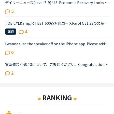
デイリーニュース[Level 7-9] U.S. Economic Recovery Looks Bleakの1つの文が訳せません。教えていただけると嬉しいです。Economists are downgrading their expectations for the strength of the economic rec...
5
TOEIC®️L&amp;R TEST 600点対策コースPart4 Q21.22の文章でわからないことがあります。文章は以下の通りです。When you move, you should try to tell banks and credit card companies your new address at leas...
4
講師
I wanna turn the speaker off on the iPhone app. Please add a function to kill the speaker on the app.Very loud voice of tutors is coming from the speaker while tutors can not be hearing voice of us...
0
実戦発音 中級 13について、ご教授ください。Congratulations on your retirement boss! I'll never forget the years that I worked under you here at NativeCamp, nor will l forget the first day we met. Yo...
2
RANKING