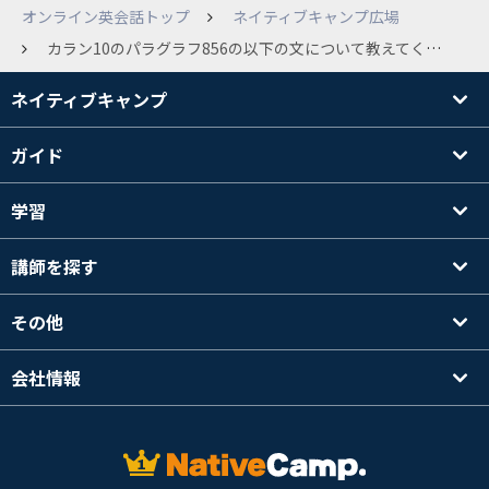
オンライン英会話トップ
ネイティブキャンプ広場
カラン10のパラグラフ856の以下の文について教えてください。 If someone borrowed a pullover of yours that was too small for them and they stretched it, would you be annoyed? Yes, if someone borrowed a pullover of mine that was too small for them and they stretched it, I'd be annoyed 以下のような意味だととらえて回答しましたが自信がないです。 もし誰か(性別を問わないのでthey)が私のプルオーバーを借りて、小さすぎて服が伸びてしまったら困りますか？ でもこれだと関係代名詞がand thenみたいで修飾する節が先行詞より時系列で後になってしまいます。 それともand thenのような使い方もするのでしょうか。 普通に訳すとプルオーバーを修飾しているので 「小さすぎて伸びてしまったプルオーバー」を誰かが借りたら困りますか？なのですが でもそのプルオーバーはthemには小さすぎてtheyが伸ばしてしまったわけだし・・・・ どなたか教えてください。
ネイティブキャンプ
ガイド
学習
講師を探す
その他
会社情報