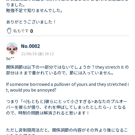
りました。
勉強不足で知りませんでした。
ありがとうございました！
0
私もです
No.0002
21/06/18 (金) 20:12
So**
関係詞節は以下の<>部分ではないでしょうか？they stretch it の
部分は it まで書かれているので、節には入っていません。
If someone borrowed a pullover of yours
and they stretched i
t, would you be annoyed?
つまり「<(もともと)彼らにとって小さすぎる>あなたのプルオー
バーを彼らが借り、それを伸ばしてしまったとしたら~」となる
ので、時制の問題は解消されると思います！
ただし非制限用法だと、関係詞節の内容がその外より後になるこ