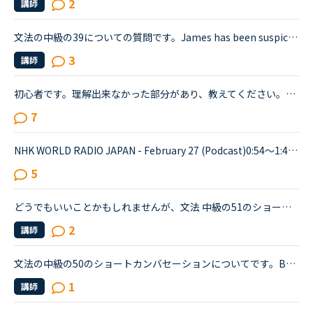
2
講師
文法の中級の39についての質問です。James has been suspicious about Andrew's strange behavior lately.James「 Frankly, I don't know why you are still going to that farm. You were only going there for ...
3
講師
初心者です。理解出来なかった部分があり、教えてください。James is asking Charlotte about Gabriella's birthday party. James When was Gabriella's birthday?Charlotte It was last weekend.James How was t...
7
NHK WORLD RADIO JAPAN - February 27 (Podcast)0:54～1:49The Japanese government is studying additional measures to prop up the tourist industry and smaller businesses hit hard by the spread of a ne...
5
どうでもいいことかもしれませんが、文法 中級の51のショートカンバセーションについて質問です。Daniel came back from Ben's house in the evening.Daniel “Ben asked me how you were doing. How was your day...
2
講師
文法の中級の50のショートカンバセーションについてです。Benjamin's son called him at his law firm while he was busy having a meeting. Benjamin &quot;What did my son say?&quot; Secretary &quot;He sai...
1
講師