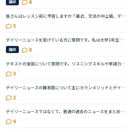
8
講師
皆さんはレッスン前に予習しますか？最近、文法の中上級、デイリーニュース、ディスカッション等を受けていますがだんだん内容が難しくなってきて予習がないと不安でレッスンが受けられません。というか予習して...
5
デイリーニュースを受けている方に質問です。私は大学1年生で、ネイティブキャンプは初めてまだひと月足らずの初心者です。一応英語系の学問をしていて、今月受けたスピーキングテストは6でした。普段は、できる...
8
講師
テキストの復習について質問です。リスニングスキルや単語力をつけるために音読がよいと言われ、実際に音読を三冊ぐらい実施しました（一つの長文を20回づつ）が、自分の中で上達がないように思っています。また...
3
デイリーニュースの難易度について主にカランメソッドとデイリーニュースを使ってレッスンを受講しています。デイリーニュースが日によって難易度が変わり、とても簡単な時と少し難しいと感じる時があります。簡...
2
デイリーニュースではなくて、普通の過去のニュースをまとめた方のニュースの受講について、受講経験のある方教えてください。昨日初めてニュース中級を3つ受けました。スクリプトを見ずに、最初にオーディオを聞...
4