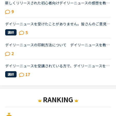
新しくリリースされた初心者向けデイリーニュースの感想を教えてください。私はとにかくレッスンを継続したいタイプで、負荷が続くとレッスン受講自体から遠ざかってしまう、マンスリーテスト６レベルの生徒です...
9
デイリーニュースを受けたことがありません。皆さんのご意見を拝見させて頂くととても楽しまれているようですね。ところで質問ですが、どの様な方がデイリーニュースを受けておられるのでしょうか？仕事で英語を...
5
講師
デイリーニュースの印刷方法について デイリーニュースを教材としてレッスンを受けたいのですが、レッスンを効率的にするためにも事前にニュースを読み、ディスカッションをメインにレッスンを進めたいと思って...
2
デイリーニュースを受講されている方で、デイリーニュースを受け続けての成果、変化などあれば教えていただけないでしょうか。（TOEICが上がったや語彙力が増えた等）私は最近ようやくデイリーニュースを受講出来...
17
講師
RANKING