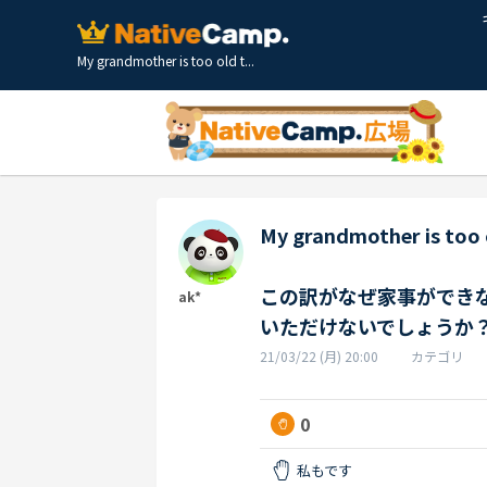
My grandmother is too old t...
My grandmother is too 
この訳がなぜ家事ができ
ak*
いただけないでしょうか
21/03/22 (月) 20:00
カテゴリ
0
私もです