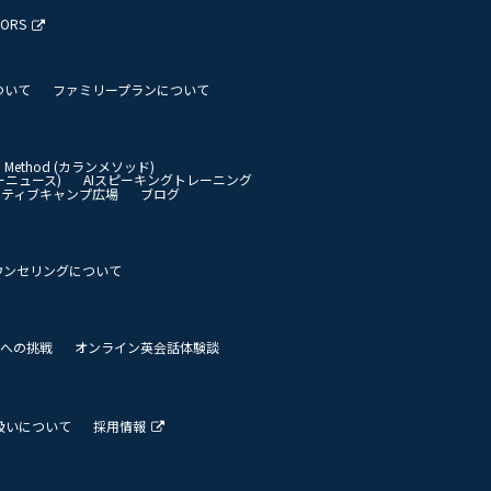
TORS
ついて
ファミリープランについて
an Method (カランメソッド)
イリーニュース)
AIスピーキングトレーニング
イティブキャンプ広場
ブログ
ウンセリングについて
 世界への挑戦
オンライン英会話体験談
扱いについて
採用情報