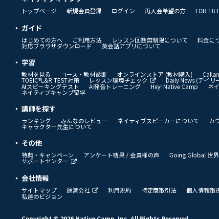
トップページ
新規会員登録
ログイン
再入会希望の方
FOR TU
ガイド
はじめての方へ
ご利用方法
レッスン回数無制限について
料金に
対応ブラウザダウンロード
英会話アプリについて
学習
教材を見る
コース・教材診断
オンラインストア (教材購入)
Call
TOEIC®L&R TEST対策
レッスン環境チェック
Daily News (デ
AIスピーキングテスト
AI発音トレーニング
Hey! Native Camp
ネ
ネイティブキャンプ留学
講師を探す
ランキング
みんなのレビュー
ネイティブスピーカーについて
カ
キャラクター先生について
その他
特典・キャンペーン
アンケート結果 / 会員様の声
Going Global
サポートセンター
会社情報
サイトマップ
運営会社
利用規約
特定商取引法
個人情報取
私達のビジョン
Copyright © 2026 Native Camp, Inc. All Rights Reserved.