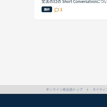
文法の32の Short Conversationについての
stracted by the street noises this ev
1
講師
t something, aren't...
ネイティ
オンライン英会話トップ