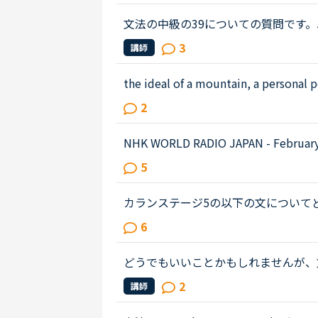
文法の中級の39についての質問です。James has 
ehavior lately.James「 Frankly, I don
3
講師
e only going there for ...
the ideal of a mountain, a personal 
ding over a country and a people w
2
教えて下さい。デイリー...
NHK WORLD RADIO JAPAN - February 27 (Podcast)0:54～1:49The Japanese government is
studying additional measures to prop
5
hard by the spread of a ne...
カランステージ5の以下の文についてど
問 What do you think you should do
6
want to make a lot of money, I t...
どうでもいいことかもしれませんが、
問です。Daniel came back from Ben's h
2
講師
u were doing. How was your day...