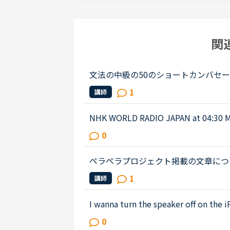
関
文法の中級の50のショートカンバセーションについ
s law firm while he was busy having
1
講師
ot; Secretary &quot;He sai...
NHK WORLD RADIO JAPAN at 0
ものでしたが、音源が削除されてしま
0
n international research team of ...
ペラペラプロジェクト掲載の文章につ
のI did not see enough female r
1
講師
「〜の機会が与えられた女性のロ...
I wanna turn the speaker off on the i
on the app.Very loud voice of tutors
0
earing voice of us...