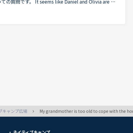
質問です。 It seems like Daniel and Olivia are di
ening.Olivia What's the matter? You are thinking abou
ブキャンプ広場
My grandmother is too old to cope with the housework by he
ネイティブキャンプ