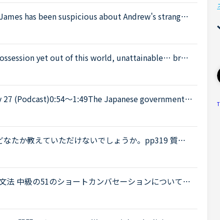
been suspicious about Andrew's strange b
't know why you are still going to that farm. You wer
possession yet out of this world, unattainable… broo
hich would shape the rest of my life.&quot; の意味を
T
 up the tourist industry and smaller businesses hit
なたか教えていただけないでしょうか。pp319 質
 if you want to make a lot of money ?回答 If you★
文法 中級の51のショートカンバセーションについて質
ouse in the evening.Daniel “Ben asked me how yo