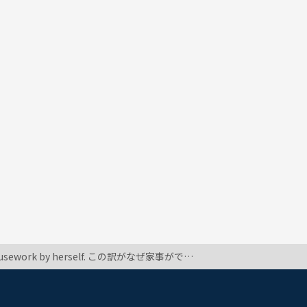
rself. この訳がなぜ家事ができないになるかがわかりません。どなたか教えていただけないでしょうか？