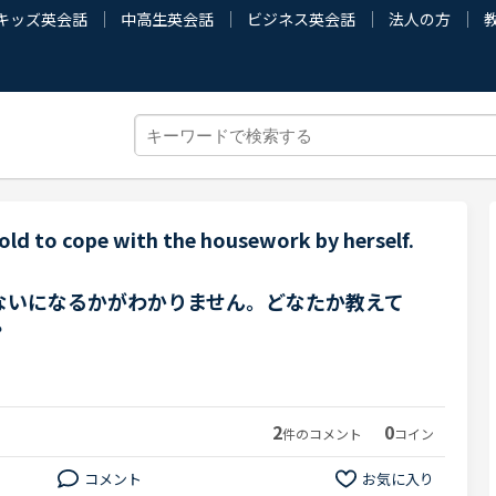
キッズ英会話
中高生英会話
ビジネス英会話
法人の方
old to cope with the housework by herself.
ないになるかがわかりません。どなたか教えて
？
2
0
件のコメント
コイン
コメント
お気に入り