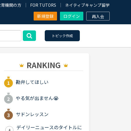
教育機関の方
FOR TUTORS
ネイティブキャンプ留学
新規登録
ログイン
再入会
トピック作成
RANKING
勘弁してほしい
やる気が出ません😭
サドンレッスン
デイリーニュースのタイトルに
4