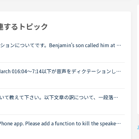
連するトピック
てです。Benjamin's son called him at hi
 a meeting. Benjamin &quot;What did my son say?&qu
4:30 March 016:04～7:14以下が音声をディクテーションした
ったので、このトピック自体をスルーしてください。A
いて教えて下さい。以下文章の訳について、一段落目
ole model given the opportunity 〜とありますが、これは
Phone app. Please add a function to kill the speaker
 is coming from the speaker while tutors can not be h