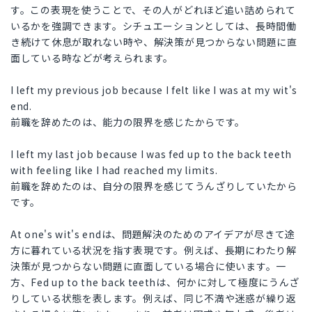
す。この表現を使うことで、その人がどれほど追い詰められて
いるかを強調できます。シチュエーションとしては、長時間働
き続けて休息が取れない時や、解決策が見つからない問題に直
面している時などが考えられます。
I left my previous job because I felt like I was at my wit's
end.
前職を辞めたのは、能力の限界を感じたからです。
I left my last job because I was fed up to the back teeth
with feeling like I had reached my limits.
前職を辞めたのは、自分の限界を感じてうんざりしていたから
です。
At one's wit's endは、問題解決のためのアイデアが尽きて途
方に暮れている状況を指す表現です。例えば、長期にわたり解
決策が見つからない問題に直面している場合に使います。一
方、Fed up to the back teethは、何かに対して極度にうんざ
りしている状態を表します。例えば、同じ不満や迷惑が繰り返