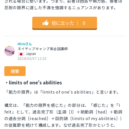
される場合に使います。つまり、前者は困惑や無力感、後者は
忍耐の限界に達した不満を強調するニュアンスがあります。
役に立った
｜
0
Hiroさん
ネイティブキャンプ英会話講師
Japan
2024/03/07 12:10
回答
・limits of one's abilities
「能力の限界」は「limits of one's abilities」と言います。
構文は、「能力の限界を感じた」の部分は、「感じた」を「I
felt」として、過去完了形（主語［I］＋助動詞［had］＋動詞
の過去分詞［reached］＋目的語［limits of my abilities］）
の従属節を続けて構成します。なぜ過去完了形かというと、