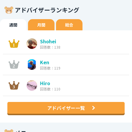
アドバイザーランキング
週間
月間
総合
Shohei
回答数：138
Ken
回答数：119
Hiro
回答数：110
アドバイザー一覧