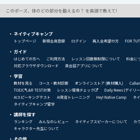
このポーズ、体のどの部分を鍛えるの？ を英語で教えて!
ネイティブキャンプ
トップページ
新規会員登録
ログイン
再入会希望の方
FOR TU
ガイド
はじめての方へ
ご利用方法
レッスン回数無制限について
料金に
対応ブラウザダウンロード
英会話アプリについて
学習
教材を見る
コース・教材診断
オンラインストア (教材購入)
Call
TOEIC®L&R TEST対策
レッスン環境チェック
Daily News (デイ
AIスピーキングテスト
AI発音トレーニング
Hey! Native Camp
ネ
ネイティブキャンプ留学
講師を探す
ランキング
みんなのレビュー
ネイティブスピーカーについて
カ
キャラクター先生について
その他