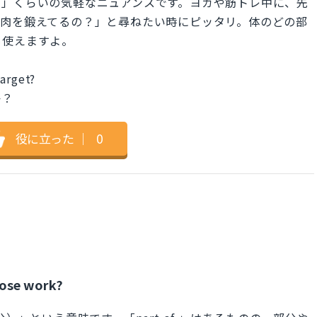
？」くらいの気軽なニュアンスです。ヨガや筋トレ中に、先
筋肉を鍛えてるの？」と尋ねたい時にピッタリ。体のどの部
も使えますよ。
target?
か？
役に立った
｜
0
pose work?