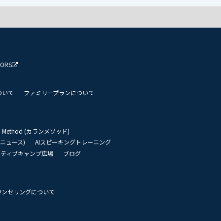
TORS
ついて
ファミリープランについて
an Method (カランメソッド)
リーニュース)
AIスピーキングトレーニング
イティブキャンプ広場
ブログ
ウンセリングについて