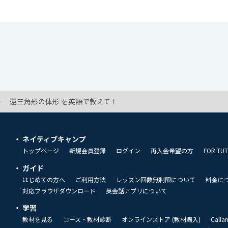
逆三角形の体形 を英語で教えて！
ネイティブキャンプ
トップページ
新規会員登録
ログイン
再入会希望の方
FOR TU
ガイド
はじめての方へ
ご利用方法
レッスン回数無制限について
料金に
対応ブラウザダウンロード
英会話アプリについて
学習
教材を見る
コース・教材診断
オンラインストア (教材購入)
Call