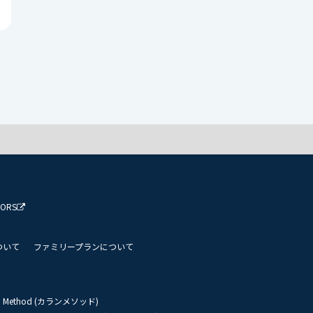
TORS
ついて
ファミリープランについて
an Method (カランメソッド)