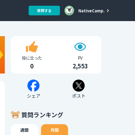
NativeCamp.
質問する
役に立った
PV
0
2,553
シェア
ポスト
質問ランキング
週間
月間