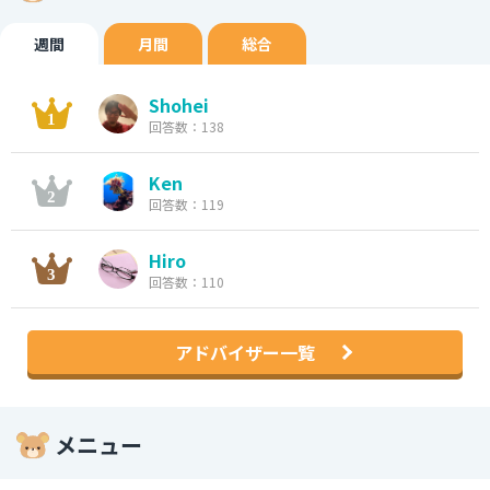
週間
月間
総合
Shohei
回答数：138
Ken
回答数：119
Hiro
回答数：110
アドバイザー一覧
メニュー