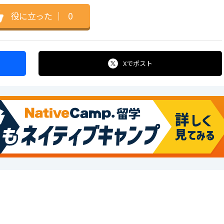
役に立った
｜
0
Xで
ポスト
!