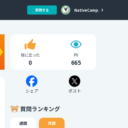
NativeCamp.
質問する
役に立った
PV
0
665
シェア
ポスト
質問ランキング
週間
月間