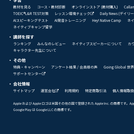
学習
教材を見る
コース・教材診断
オンラインストア (教材購入)
Call
TOEIC®L&R TEST対策
レッスン環境チェック
Daily News (デイ
AIスピーキングテスト
AI発音トレーニング
Hey! Native Camp
ネ
ネイティブキャンプ留学
講師を探す
ランキング
みんなのレビュー
ネイティブスピーカーについて
カ
キャラクター先生について
その他
特典・キャンペーン
アンケート結果 / 会員様の声
Going Global
サポートセンター
会社情報
サイトマップ
運営会社
利用規約
特定商取引法
個人情報取扱
Apple および Apple ロゴは米国その他の国で登録された Apple Inc. の商標です。App 
Google Play は Google LLC の商標です。