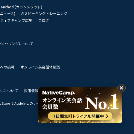
an Method (カランメソッド)
リーニュース)
AIスピーキングトレーニング
イティブキャンプ広場
ブログ
ウンセリングについて
 世界への挑戦
オンライン英会話体験談
いについて
採用情報
私達のビジョン
Store は Apple Inc. のサービスマークです。