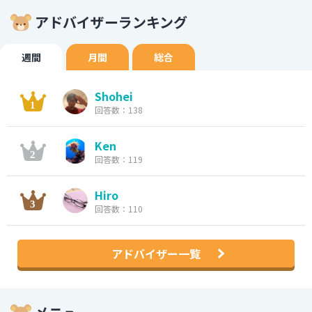
アドバイザーランキング
週間
月間
総合
Shohei
回答数：138
Ken
回答数：119
Hiro
回答数：110
アドバイザー一覧