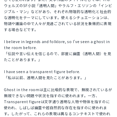
ウェルズのSF小説「透明人間」やラルフ・エリソンの「インビ
ジブル・マン」などがあり、それぞれ物理的な透明化と社会的
な透明化をテーマにしています。使えるシチュエーションは、
物語や議論の中で人々が見過ごされている状況を象徴的に表現
する場合などです。
I believe in legends and folklore, so I've seen a ghost in
the room before.
「伝説や言い伝えを信じるので、部屋に幽霊（透明人間）を見
たことがあります。」
I have seen a transparent figure before.
「私は以前、透明人間を見たことがあります。」
Ghost in the roomは主に比喩的な表現で、無視されているが
無視できない問題や状況を指すのに使われます。一方、
Transparent figureは文字通り透明な人物や物体を指すのに
使われ、しばしば幽霊や超自然的な存在を指すのに使われま
す。したがって、これらの表現は異なるコンテキストで使われ